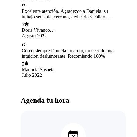
Excelente atención. Agradezco a Daniela, su
trabajo sensible, cercano, dedicado y cálido. La
sesión fue muy nutritiva, y un gran aporte a mis
5
procesos personales. Recomiendo su trabajo.
Doris Vivanco
Schenone
Agosto 2022
Cómo siempre Daniela un amor, dulce y de una
intuición deslumbrante. Recomiendo 100%
5
Manuela Susaeta
Julio 2022
Agenda tu hora