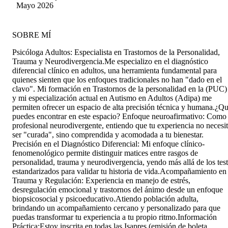
Entrega la confianza necesaria para sentir que
Mayo 2026
estás en un espacio seguro.
SOBRE MÍ
Psicóloga Adultos: Especialista en Trastornos de la Personalidad,
Trauma y Neurodivergencia. ​Me especializo en el diagnóstico
diferencial clínico en adultos, una herramienta fundamental para
quienes sienten que los enfoques tradicionales no han "dado en el
clavo". Mi formación en Trastornos de la personalidad en la (PUC)
y mi especialización actual en Autismo en Adultos (Adipa) me
permiten ofrecer un espacio de alta precisión técnica y humana. ​¿Q
puedes encontrar en este espacio? Enfoque neuroafirmativo: Como
profesional neurodivergente, entiendo que tu experiencia no necesi
ser "curada", sino comprendida y acomodada a tu bienestar. ​
Precisión en el Diagnóstico Diferencial: Mi enfoque clínico-
fenomenológico permite distinguir matices entre rasgos de
personalidad, trauma y neurodivergencia, yendo más allá de los test
estandarizados para validar tu historia de vida. ​Acompañamiento en
Trauma y Regulación: Experiencia en manejo de estrés,
desregulación emocional y trastornos del ánimo desde un enfoque
biopsicosocial y psicoeducativo. ​Atiendo población adulta,
brindando un acompañamiento cercano y personalizado para que
puedas transformar tu experiencia a tu propio ritmo. ​Información
Práctica: ​Estoy inscrita en todas las Isapres (emisión de boleta