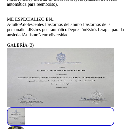
automática para reembolso).
ME ESPECIALIZO EN...
Adulto
Adolescentes
Trastornos del ánimo
Trastornos de la
personalidad
Estrés postraumático
Depresión
Estrés
Terapia para la
ansiedad
Autismo
Neurodiversidad
GALERÍA
(
3
)