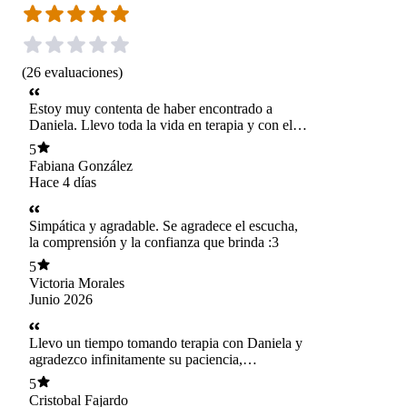
(
26
evaluaciones
)
Estoy muy contenta de haber encontrado a
Daniela. Llevo toda la vida en terapia y con ella
pude asegurar que nunca antes había sentido
5
que mis emociones realmente tenían valor. Es
Fabiana González
sumamente comprensiva, agradable y excelente
Hace 4 días
profesional, estoy totalmente agradecida de
poder gozar de mi salud mental actual gracias a
su atención. 🤍
Simpática y agradable. Se agradece el escucha,
la comprensión y la confianza que brinda :3
5
Victoria Morales
Junio 2026
Llevo un tiempo tomando terapia con Daniela y
agradezco infinitamente su paciencia,
rigurosidad y respeto hacia las problemáticas
5
más sensibles conversadas en cada sesión.
Cristobal Fajardo