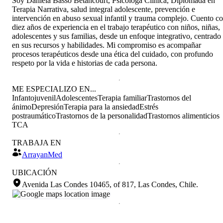
Soy Daniela Basso Betancourt, Psicóloga Clínica, Diplomada en
Terapia Narrativa, salud integral adolescente, prevención e
intervención en abuso sexual infantil y trauma complejo. Cuento c
diez años de experiencia en el trabajo terapéutico con niños, niñas,
adolescentes y sus familias, desde un enfoque integrativo, centrado
en sus recursos y habilidades. Mi compromiso es acompañar
procesos terapéuticos desde una ética del cuidado, con profundo
respeto por la vida e historias de cada persona.
ME ESPECIALIZO EN...
Infantojuvenil
Adolescentes
Terapia familiar
Trastornos del
ánimo
Depresión
Terapia para la ansiedad
Estrés
postraumático
Trastornos de la personalidad
Trastornos alimenticios
TCA
TRABAJA EN
ArrayanMed
UBICACIÓN
Avenida Las Condes 10465, of 817, Las Condes, Chile
.