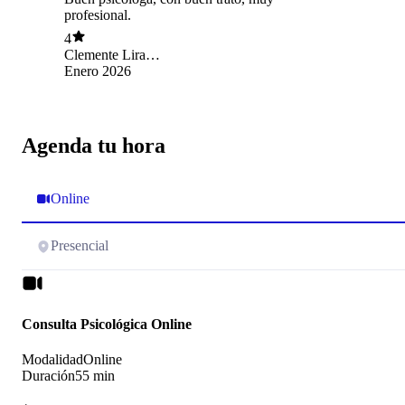
profesional.
4
Clemente Lira
Fuentealba
Enero 2026
Agenda tu hora
Online
Presencial
Consulta Psicológica Online
Modalidad
Online
Duración
55 min