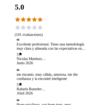
5.0
(
101
evaluaciones
)
Excelente profesional. Tiene una metodología
muy clara y alineada con las expectativas en
torno a procesos terapéuticos.
5
Nicolas Martinez
Rodriguez
Junio 2026
me encanto, muy cálida, amorosa, me dio
confianza y la encontré inteligente
5
Rafaela Buneder
Mourgues
Abril 2026
Buen psicóloga, con buen trato, muy