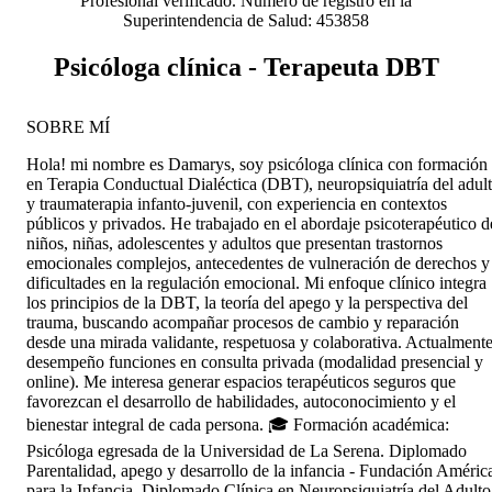
Profesional verificado. Número de registro en la
Superintendencia de Salud: 453858
Psicóloga clínica - Terapeuta DBT
SOBRE MÍ
Hola! mi nombre es Damarys, soy psicóloga clínica con formación
en Terapia Conductual Dialéctica (DBT), neuropsiquiatría del adul
y traumaterapia infanto-juvenil, con experiencia en contextos
públicos y privados. He trabajado en el abordaje psicoterapéutico d
niños, niñas, adolescentes y adultos que presentan trastornos
emocionales complejos, antecedentes de vulneración de derechos y
dificultades en la regulación emocional. Mi enfoque clínico integra
los principios de la DBT, la teoría del apego y la perspectiva del
trauma, buscando acompañar procesos de cambio y reparación
desde una mirada validante, respetuosa y colaborativa. Actualment
desempeño funciones en consulta privada (modalidad presencial y
online). Me interesa generar espacios terapéuticos seguros que
favorezcan el desarrollo de habilidades, autoconocimiento y el
bienestar integral de cada persona. 🎓 Formación académica:
Psicóloga egresada de la Universidad de La Serena. Diplomado
Parentalidad, apego y desarrollo de la infancia - Fundación Améric
para la Infancia. Diplomado Clínica en Neuropsiquiatría del Adulto