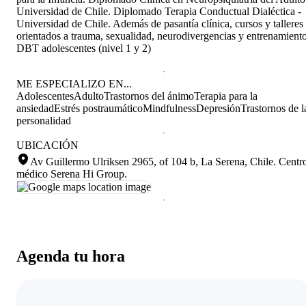
Universidad de Chile. Diplomado Terapia Conductual Dialéctica -
Universidad de Chile. Además de pasantía clínica, cursos y talleres
orientados a trauma, sexualidad, neurodivergencias y entrenamient
DBT adolescentes (nivel 1 y 2)
ME ESPECIALIZO EN...
Adolescentes
Adulto
Trastornos del ánimo
Terapia para la
ansiedad
Estrés postraumático
Mindfulness
Depresión
Trastornos de l
personalidad
UBICACIÓN
Av Guillermo Ulriksen 2965, of 104 b, La Serena, Chile
.
Centr
médico Serena Hi Group.
Agenda tu hora