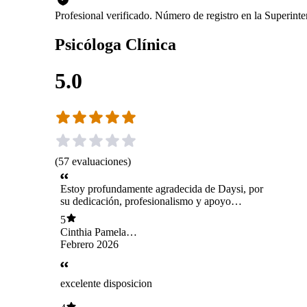
Profesional verificado. Número de registro en la Superin
Psicóloga Clínica
5.0
(
57
evaluaciones
)
Estoy profundamente agradecida de Daysi, por
su dedicación, profesionalismo y apoyo
constante en este hermoso camino de
5
superación, aprendizaje y sanación, que sin
Cinthia Pamela
duda ha transformado mi manera de enfrentar la
Pérez Villarroel
Febrero 2026
vida. Su calidez y guía han sido fundamentales
en mi proceso. Una gran profesional y, por,
sobre todo, una psicóloga comprometida,
excelente disposicion
cercana y profundamente humana, que
acompaña cada proceso con respeto, empatía y