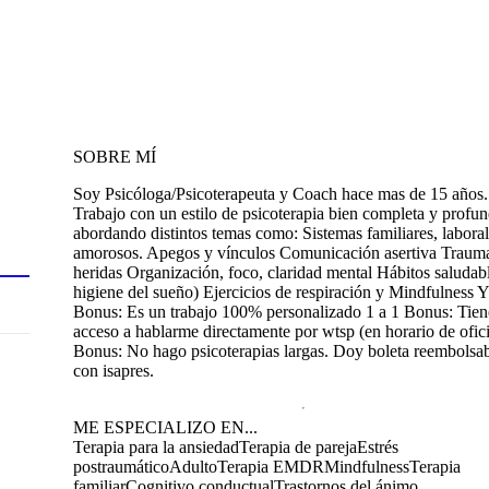
SOBRE MÍ
Soy Psicóloga/Psicoterapeuta y Coach hace mas de 15 años.
Trabajo con un estilo de psicoterapia bien completa y profun
abordando distintos temas como: Sistemas familiares, laboral
amorosos. Apegos y vínculos Comunicación asertiva Traum
heridas Organización, foco, claridad mental Hábitos saludabl
higiene del sueño) Ejercicios de respiración y Mindfulness 
Bonus: Es un trabajo 100% personalizado 1 a 1 Bonus: Tien
acceso a hablarme directamente por wtsp (en horario de ofic
Bonus: No hago psicoterapias largas. Doy boleta reembolsa
con isapres.
ME ESPECIALIZO EN...
Terapia para la ansiedad
Terapia de pareja
Estrés
postraumático
Adulto
Terapia EMDR
Mindfulness
Terapia
familiar
Cognitivo conductual
Trastornos del ánimo