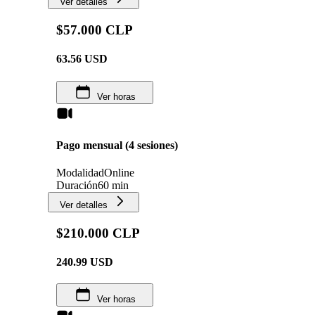
Ver detalles
$57.000 CLP
63.56
USD
Ver horas
Pago mensual (4 sesiones)
Modalidad
Online
Duración
60 min
Ver detalles
$210.000 CLP
240.99
USD
Ver horas