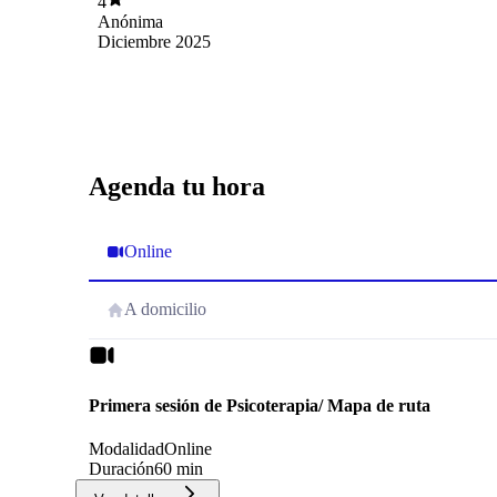
4
dedicación. Gracias, gracias, gracias¡¡
Anónima
Diciembre 2025
Agenda tu hora
Online
A domicilio
Primera sesión de Psicoterapia/ Mapa de ruta
Modalidad
Online
Duración
60 min