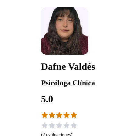
Dafne Valdés
Psicóloga Clínica
5.0
(
2
evaluaciones
)