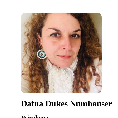
Dafna Dukes Numhauser
Psicología