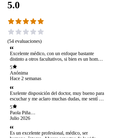
5.0
(
54
evaluaciones
)
Excelente médico, con un enfoque bastante
distinto a otros facultativos, si bien es un hombre
de “ ciencias” también es muy empatico ,
5
agradable y cuando su diagnóstico, comienza a
Anónima
ser muy asertivo, el lazo de confianza q se crea
Hace 2 semanas
con él, es muy importante. Es una gran persona
Exelente disposición del doctor, muy bueno para
escuchar y me aclaro muchas dudas, me sentí en
confianza con el
5
Paola Piña
Henriquez
Julio 2026
Es un excelente profesional, médico, ser