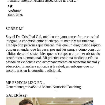
humano, íntegro. Abarca aspectos de la vida y
temáticas de forma impresionante, ayuda a los
5
pacientes de forma práctica y teórica. La bondad
Anónima
le antecede y precede.
Julio 2026
SOBRE MÍ
Soy el Dr. Cristóbal Cid, médico cirujano con enfoque en salud
integral: la conexión entre tu cuerpo, tu mente y tus finanzas.
Trabajo con personas que buscan más que un diagnóstico rápido;
buscan entender qué les pasa, por qué les pasa, y cómo construir
hábitos de salud sostenibles que no colapsen al primer obstáculo
económico o emocional. Mi práctica combina medicina clínica
basada en evidencia con acompañamiento en bienestar mental y
educación financiera aplicada a la salud, un enfoque que no
encontrarás en la consulta tradicional.
ME ESPECIALIZO EN...
General
integrativa
Salud Mental
Nutrición
Coaching
GALERÍA
(
2
)