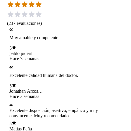
(
237
evaluaciones
)
Muy amable y competente
5
pablo piderit
Hace 3 semanas
Excelente calidad humana del doctor.
5
Jonathan Arcos
Fabio
Hace 3 semanas
Excelente disposición, asertivo, empático y muy
convincente. Muy recomendado.
5
Matías Peña