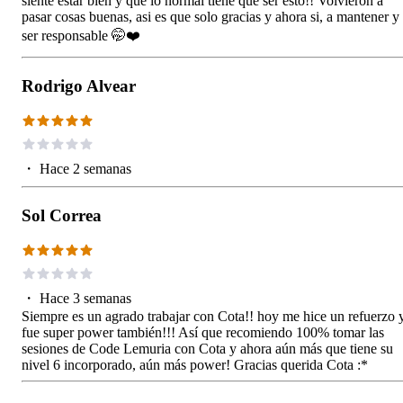
siente estar bien y que lo normal tiene que ser esto!! Volvieron a
pasar cosas buenas, asi es que solo gracias y ahora si, a mantener y
ser responsable 🤭❤️
Rodrigo Alvear
・
Hace 2 semanas
Sol Correa
・
Hace 3 semanas
Siempre es un agrado trabajar con Cota!! hoy me hice un refuerzo 
fue super power también!!! Así que recomiendo 100% tomar las
sesiones de Code Lemuria con Cota y ahora aún más que tiene su
nivel 6 incorporado, aún más power! Gracias querida Cota :*