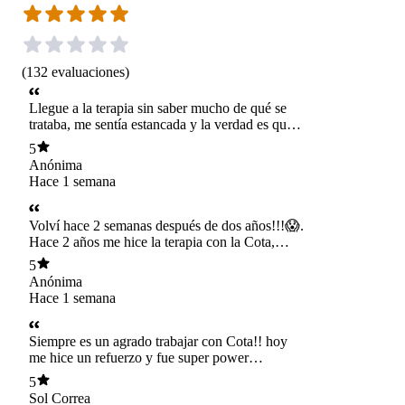
(
132
evaluaciones
)
Llegue a la terapia sin saber mucho de qué se
trataba, me sentía estancada y la verdad es que
code lemuria superó totalmente mis
5
expectativas. Mágicamente todo fluye, además
Anónima
que Cota es muy profesional y te hace sentir en
Hace 1 semana
confianza desde la primera sesión. 💖
¡Recomendada al 100%!"
Volví hace 2 semanas después de dos años!!!😱.
Hace 2 años me hice la terapia con la Cota,
pasaron muchas cosas, muchas!! Después como
5
que Volví a la rutina y siguió pasando la vida
Anónima
con altos y varios bajos, hoy me di cuenta que
Hace 1 semana
estaba tan acostumbrada al estrés y la ansiedad
que cuando volvió todo a lo "normal", no
pesqué y ahora que me hice otra sesión recordé
Siempre es un agrado trabajar con Cota!! hoy
lo bakan que se siente estar bien y que lo normal
me hice un refuerzo y fue super power
tiene que ser esto!! Volvieron a pasar cosas
también!!! Así que recomiendo 100% tomar las
5
buenas, asi es que solo gracias y ahora si, a
sesiones de Code Lemuria con Cota y ahora aún
Sol Correa