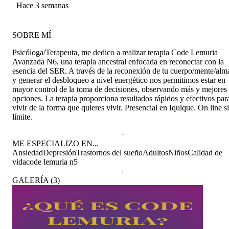
más que tiene su nivel 6 incorporado, aún más
mantener y ser responsable 🤭❤️
Hace 3 semanas
power! Gracias querida Cota :*
SOBRE MÍ
Psicóloga/Terapeuta, me dedico a realizar terapia Code Lemuria
Avanzada N6, una terapia ancestral enfocada en reconectar con la
esencia del SER. A través de la reconexión de tu cuerpo/mente/alm
y generar el desbloqueo a nivel energético nos permitimos estar en
mayor control de la toma de decisiones, observando más y mejores
opciones. La terapia proporciona resultados rápidos y efectivos par
vivir de la forma que quieres vivir. Presencial en Iquique. On line s
límite.
ME ESPECIALIZO EN...
Ansiedad
Depresión
Trastornos del sueño
Adultos
Niños
Calidad de
vida
code lemuria n5
GALERÍA
(
3
)