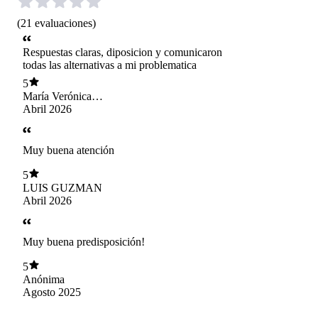
(
21
evaluaciones
)
Respuestas claras, diposicion y comunicaron
todas las alternativas a mi problematica
5
María Verónica
Cortéz Fernándes
Abril 2026
Muy buena atención
5
LUIS GUZMAN
Abril 2026
Muy buena predisposición!
5
Anónima
Agosto 2025