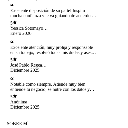
Excelente disposición de su parte! Inspira
mucha confianza y te va guiando de acuerdo a
tus necesidades, es atenta y está ahí ante
5
cualquier consulta. 100% recomendable!!
Yessica Sotomayor
Acum
Enero 2026
Excelente atención, muy prolija y responsable
en su trabajo, resolvió todas mis dudas y asesoró
perfectamente. Recomiendo sin duda!
5
José Pablo Regeasse
Pérez
Diciembre 2025
Notable como siempre. Atiende muy bien,
entiende tu negocio, se nutre con los datos y
elabora un excelente plan a tu medida. Un 7.
5
Anónima
Diciembre 2025
SOBRE MÍ