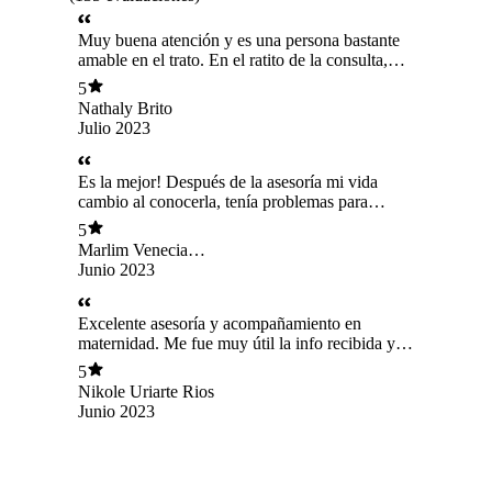
Muy buena atención y es una persona bastante
amable en el trato. En el ratito de la consulta,
aprendimos varias cosas y corregimos otras que
5
no estabamos practicando bien.
Nathaly Brito
Julio 2023
Es la mejor! Después de la asesoría mi vida
cambio al conocerla, tenía problemas para
amamantar La recomiendo con los ojos
5
cerrados. Mil gracias
Marlim Venecia
Alcocer Pino
Junio 2023
Excelente asesoría y acompañamiento en
maternidad. Me fue muy útil la info recibida y
de manera muy cálida Full recomiendo
5
Nikole Uriarte Rios
Junio 2023