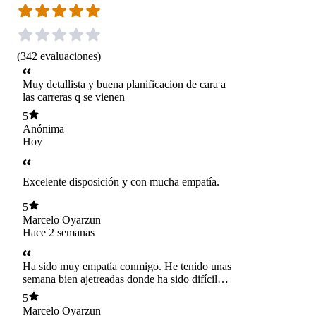
(
342
evaluaciones
)
Muy detallista y buena planificacion de cara a
las carreras q se vienen
5
Anónima
Hoy
Excelente disposición y con mucha empatía.
5
Marcelo Oyarzun
Hace 2 semanas
Ha sido muy empatía conmigo. He tenido unas
semana bien ajetreadas donde ha sido difícil
estar en línea con lo que planificamos y
5
discutimos. Pero ella me ha motivado mucho a
Marcelo Oyarzun