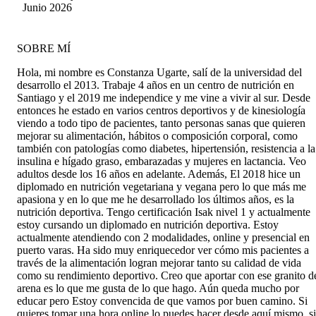
encontrar el equilibrio y seguir adelante.
Junio 2026
Gracias!!!
SOBRE MÍ
Hola, mi nombre es Constanza Ugarte, salí de la universidad del
desarrollo el 2013. Trabaje 4 años en un centro de nutrición en
Santiago y el 2019 me independice y me vine a vivir al sur. Desde
entonces he estado en varios centros deportivos y de kinesiología
viendo a todo tipo de pacientes, tanto personas sanas que quieren
mejorar su alimentación, hábitos o composición corporal, como
también con patologías como diabetes, hipertensión, resistencia a la
insulina e hígado graso, embarazadas y mujeres en lactancia. Veo
adultos desde los 16 años en adelante. Además, El 2018 hice un
diplomado en nutrición vegetariana y vegana pero lo que más me
apasiona y en lo que me he desarrollado los últimos años, es la
nutrición deportiva. Tengo certificación Isak nivel 1 y actualmente
estoy cursando un diplomado en nutrición deportiva. Estoy
actualmente atendiendo con 2 modalidades, online y presencial en
puerto varas. Ha sido muy enriquecedor ver cómo mis pacientes a
través de la alimentación logran mejorar tanto su calidad de vida
como su rendimiento deportivo. Creo que aportar con ese granito d
arena es lo que me gusta de lo que hago. Aún queda mucho por
educar pero Estoy convencida de que vamos por buen camino. Si
quieres tomar una hora online lo puedes hacer desde aquí mismo, si