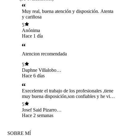
Muy real, buena atención y disposición. Atenta
y cariñosa
5
Anónima
Hace 1 día
Atencion recomendada
5
Daphne Villalobos
Lee blanc
Hace 6 días
Execelente el trabajo de los profesionales ,tiene
muy buena disposición,son confiables y he visto
muy buenos resultados
5
Josef Said Pizarro
Zuñiga
Hace 2 semanas
SOBRE MÍ