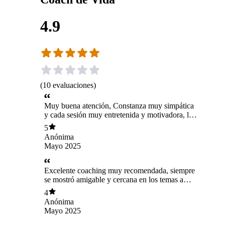
4.9
(
10
evaluaciones
)
Muy buena atención, Constanza muy simpática
y cada sesión muy entretenida y motivadora, la
recomiendo 100%
5
Anónima
Mayo 2025
Excelente coaching muy recomendada, siempre
se mostró amigable y cercana en los temas a
tratar ! Muchas gracias Constanza por todo!!
4
Anónima
Mayo 2025