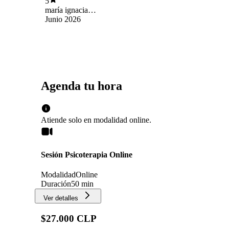
5
maría ignacia
fernández sanzana
Junio 2026
Agenda tu hora
Atiende solo en
modalidad
online
.
Sesión Psicoterapia Online
Modalidad
Online
Duración
50 min
Ver detalles
$27.000 CLP