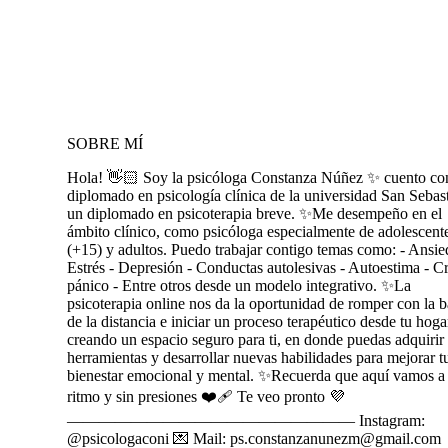
SOBRE MÍ
Hola! 👋🏻 Soy la psicóloga Constanza Núñez ✨ cuento co
diplomado en psicología clínica de la universidad San Sebas
un diplomado en psicoterapia breve. ✨Me desempeño en el
ámbito clínico, como psicóloga especialmente de adolescent
(+15) y adultos. Puedo trabajar contigo temas como: - Ansie
Estrés - Depresión - Conductas autolesivas - Autoestima - Cr
pánico - Entre otros desde un modelo integrativo. ✨La
psicoterapia online nos da la oportunidad de romper con la b
de la distancia e iniciar un proceso terapéutico desde tu hoga
creando un espacio seguro para ti, en donde puedas adquirir
herramientas y desarrollar nuevas habilidades para mejorar t
bienestar emocional y mental. ✨Recuerda que aquí vamos a 
ritmo y sin presiones ❤️‍🩹 Te veo pronto 💜
—————————————————— Instagram:
@psicologaconi 💌 Mail: ps.constanzanunezm@gmail.com 