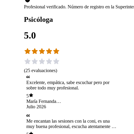
Profesional verificado. Número de registro en la Superin
Psicóloga
5.0
(
25
evaluaciones
)
Excelente, empática, sabe escuchar pero por
sobre todo muy profesional.
5
María Fernanda
Morales Morán
Julio 2026
Me encantan las sesiones con la coni, es una
muy buena profesional, escucha atentamente y
recuerda siempre lo que le digo 💜🫶🏻