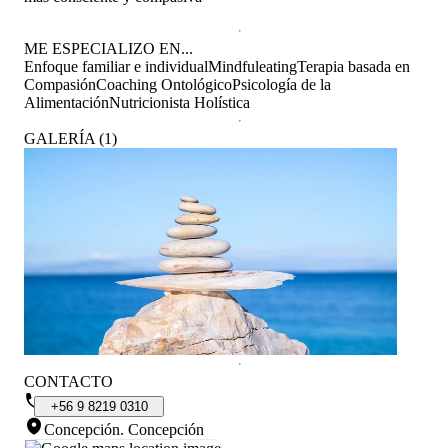
ME ESPECIALIZO EN...
Enfoque familiar e individual
Mindfuleating
Terapia basada en
Compasión
Coaching Ontológico
Psicología de la
Alimentación
Nutricionista Holística
GALERÍA
(
1
)
CONTACTO
+56
9
8219
0310
Concepción
.
Concepción