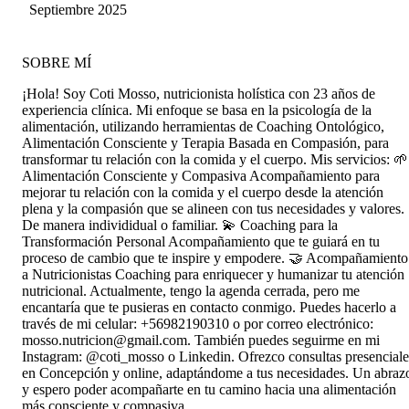
muy acogido en la sección y queriendo volver a
Septiembre 2025
vernos pronto.
SOBRE MÍ
¡Hola! Soy Coti Mosso, nutricionista holística con 23 años de
experiencia clínica. Mi enfoque se basa en la psicología de la
alimentación, utilizando herramientas de Coaching Ontológico,
Alimentación Consciente y Terapia Basada en Compasión, para
transformar tu relación con la comida y el cuerpo. Mis servicios: 🌱
Alimentación Consciente y Compasiva Acompañamiento para
mejorar tu relación con la comida y el cuerpo desde la atención
plena y la compasión que se alineen con tus necesidades y valores.
De manera individidual o familiar. 💫 Coaching para la
Transformación Personal Acompañamiento que te guiará en tu
proceso de cambio que te inspire y empodere. 🤝 Acompañamiento
a Nutricionistas Coaching para enriquecer y humanizar tu atención
nutricional. Actualmente, tengo la agenda cerrada, pero me
encantaría que te pusieras en contacto conmigo. Puedes hacerlo a
través de mi celular: +56982190310 o por correo electrónico:
mosso.nutricion@gmail.com. También puedes seguirme en mi
Instagram: @coti_mosso o Linkedin. Ofrezco consultas presenciale
en Concepción y online, adaptándome a tus necesidades. Un abraz
y espero poder acompañarte en tu camino hacia una alimentación
más consciente y compasiva