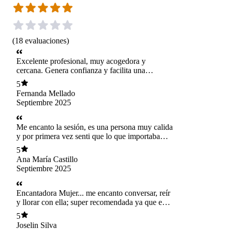
(
18
evaluaciones
)
Excelente profesional, muy acogedora y
cercana. Genera confianza y facilita una
profunda introspección, ayudando a identificar
5
creencias y patrones que influyen en nuestra
Fernanda Mellado
vida diaria. 100% recomendada :)
Septiembre 2025
Me encanto la sesión, es una persona muy calida
y por primera vez senti que lo que importaba
eran mis caminos recorridos y no solo la
5
cantidad de comida que consumía. Gracias
Ana María Castillo
Septiembre 2025
Encantadora Mujer... me encanto conversar, reír
y llorar con ella; super recomendada ya que es
una profesional que escucha con atención,
5
entrega Tips y consejos, por lo que uno se siente
Joselin Silva