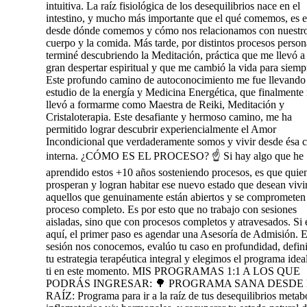
intuitiva. La raíz fisiológica de los desequilibrios nace en el
intestino, y mucho más importante que el qué comemos, es e
desde dónde comemos y cómo nos relacionamos con nuestr
cuerpo y la comida. Más tarde, por distintos procesos person
terminé descubriendo la Meditación, práctica que me llevó a
gran despertar espiritual y que me cambió la vida para siemp
Este profundo camino de autoconocimiento me fue llevando 
estudio de la energía y Medicina Energética, que finalmente
llevó a formarme como Maestra de Reiki, Meditación y
Cristaloterapia. Este desafiante y hermoso camino, me ha
permitido lograr descubrir experiencialmente el Amor
Incondicional que verdaderamente somos y vivir desde ésa c
interna. ¿CÓMO ES EL PROCESO? ☝️ Si hay algo que he
aprendido estos +10 años sosteniendo procesos, es que quie
prosperan y logran habitar ese nuevo estado que desean vivir
aquellos que genuinamente están abiertos y se comprometen
proceso completo. Es por esto que no trabajo con sesiones
aisladas, sino que con procesos completos y atravesados. Si 
aquí, el primer paso es agendar una Asesoría de Admisión. E
sesión nos conocemos, evalúo tu caso en profundidad, defi
tu estrategia terapéutica integral y elegimos el programa idea
ti en este momento. MIS PROGRAMAS 1:1 A LOS QUE
PODRÁS INGRESAR: 🌳 PROGRAMA SANA DESDE
RAÍZ: Programa para ir a la raíz de tus desequilibrios metab