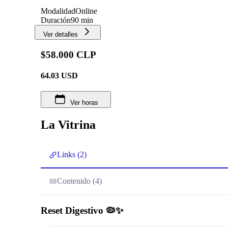
Modalidad
Online
Duración
90 min
Ver detalles
$58.000 CLP
64.03
USD
Ver horas
La Vitrina
Links (2)
Contenido (4)
Reset Digestivo 🦠✨