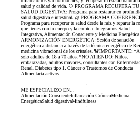
inflamatorios y/u hormonales, y recuperar tu estado natural 
salud y calidad de vida. 🦠 PROGRAMA RECUPERA TU
SALUD DIGESTIVA: Programa para restaurar en profundi
salud digestiva e intestinal. 🌿 PROGRAMA COHERENC
Programa para recuperar tu salud desde la raíz y reparar la r
que tienes con tu cuerpo y la comida. Integramos Salud
Integrativa, Alimentación Consciente y Medicina Energética
ARMONIZACIÓN ENERGÉTICA: Sesión de sanación
energética a distancia a través de la técnica energética de Rei
medicina vibracional de los cristales. 🚨IMPORTANTE: *A
sólo adultos de 18 a 70 años. *NO ATIENDO: Niños,
embarazadas, adultos mayores, consultantes con Enfermeda
Renal, Diabetes tipo 1, Cáncer o Trastornos de Conducta
Alimentaria activos.
ME ESPECIALIZO EN...
Alimentación Consciente
Inflamación Crónica
Medicina
Energética
Salud digestiva
Mindfulness