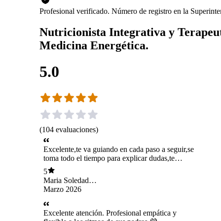
Profesional verificado. Número de registro en la Superin
Nutricionista Integrativa y Terapeu
Medicina Energética.
5.0
(
104
evaluaciones
)
Excelente,te va guiando en cada paso a seguir,se
toma todo el tiempo para explicar dudas,te
responde los mails cuando se los envías,muy
5
preocupada por sus pacientes.
Maria Soledad
Farìas Salvà
Marzo 2026
Excelente atención. Profesional empática y