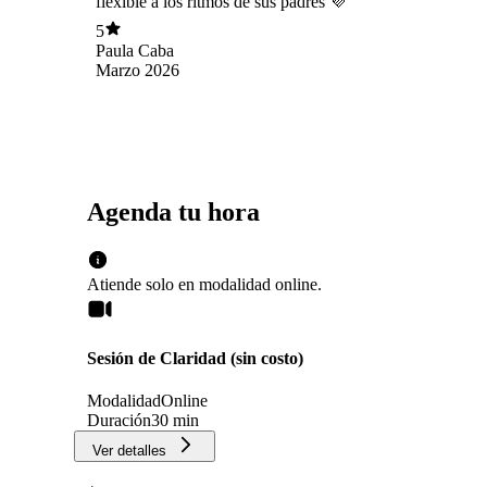
flexible a los ritmos de sus padres 💜
5
Paula Caba
Marzo 2026
Agenda tu hora
Atiende solo en
modalidad
online
.
Sesión de Claridad (sin costo)
Modalidad
Online
Duración
30 min
Ver detalles