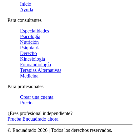
Inicio
Ayuda
Para consultantes
Especialidades
Psicología
Nutrición
Psiquiatría
Derecho
Kinesiología
Fonoaudiología
Terapias Alternativas
Medicina
Para profesionales
Crear una cuenta
Precio
¿Eres profesional independiente?
Prueba Encuadrado ahora
© Encuadrado
2026
| Todos los derechos reservados.