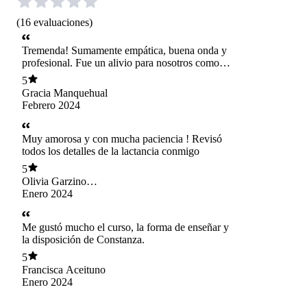
(
16
evaluaciones
)
Tremenda! Sumamente empática, buena onda y
profesional. Fue un alivio para nosotros como
padres primerizos poder contar con su asesoría,
5
además nos ayudó a ver un tema de salud con
Gracia Manquehual
nuestra bebé, la recomendamos full
Febrero 2024
Muy amorosa y con mucha paciencia ! Revisó
todos los detalles de la lactancia conmigo
5
Olivia Garzino
Morgan
Enero 2024
Me gustó mucho el curso, la forma de enseñar y
la disposición de Constanza.
5
Francisca Aceituno
Enero 2024