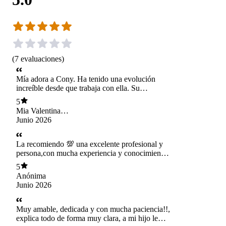
(
7
evaluaciones
)
Mía adora a Cony. Ha tenido una evolución
increíble desde que trabaja con ella. Su
dedicación, compromiso y constante
5
preocupación por investigar, aprender y
Mia Valentina
mantenerse al día con lo que les interesa y
Paredes Paredes
Junio 2026
motiva a los niños es realmente admirable. Le
agradezco infinitamente todo lo que ha hecho
por Mía, ya que ha pasado por varios terapeutas
La recomiendo 💯 una excelente profesional y
y, sin duda, con Cony ha sido con quien hemos
persona,con mucha experiencia y conocimiento
visto los mayores avances, tanto en terapia como
ya q ella siempre se está capacitando para
5
en casa. Su trabajo ha marcado una diferencia
ayudar a nuestros hijos
Anónima
muy significativa en su desarrollo y estamos
Junio 2026
profundamente agradecidos por ello.
Muy amable, dedicada y con mucha paciencia!!,
explica todo de forma muy clara, a mi hijo le