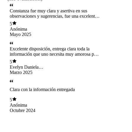
Constanza fue muy clara y asertiva en sus
observaciones y sugerencias, fue una excelente
consulta.
5
Anónima
Mayo 2025
Excelente disposición, entrega clara toda la
información que uno necesita muy amorosa para
atender.
5
Evelyn Daniela
Parra Otárola
Marzo 2025
Clara con la información entregada
5
Anónima
Octubre 2024