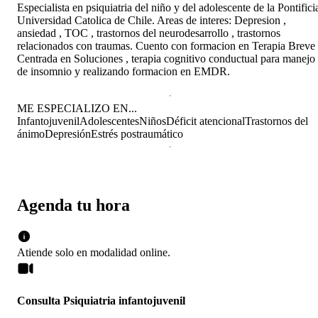
Especialista en psiquiatria del niño y del adolescente de la Pontifici
Universidad Catolica de Chile. Areas de interes: Depresion ,
ansiedad , TOC , trastornos del neurodesarrollo , trastornos
relacionados con traumas. Cuento con formacion en Terapia Breve
Centrada en Soluciones , terapia cognitivo conductual para manejo
de insomnio y realizando formacion en EMDR.
ME ESPECIALIZO EN...
Infantojuvenil
Adolescentes
Niños
Déficit atencional
Trastornos del
ánimo
Depresión
Estrés postraumático
Agenda tu hora
Atiende solo en
modalidad
online
.
Consulta Psiquiatria infantojuvenil