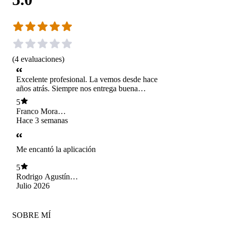
(
4
evaluaciones
)
Excelente profesional. La vemos desde hace
años atrás. Siempre nos entrega buena
orientación y una muy buena terapia. 100%
5
recomendada!
Franco Mora
Vásquez
Hace 3 semanas
Me encantó la aplicación
5
Rodrigo Agustín
Toledo Reyes
Julio 2026
SOBRE MÍ