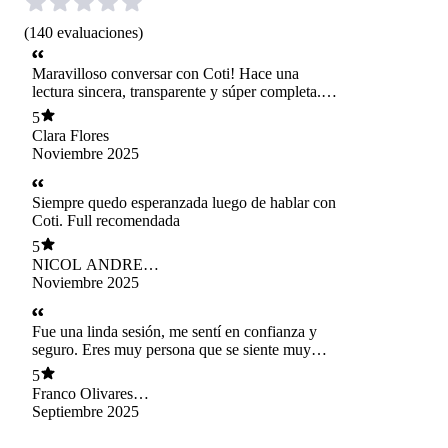
(
140
evaluaciones
)
Maravilloso conversar con Coti! Hace una
lectura sincera, transparente y súper completa.
Te orienta y te guía en todo momento, realmente
5
me encantó! Totalmente recomendada…
Clara Flores
Muchísimas Gracias!!!!!
Noviembre 2025
Siempre quedo esperanzada luego de hablar con
Coti. Full recomendada
5
NICOL ANDREA
MALAGUEÑO
Noviembre 2025
VILLALOBOS
Fue una linda sesión, me sentí en confianza y
seguro. Eres muy persona que se siente muy
cercana y amable. Extiendo mi agradecimientos
5
por las reflexiones que quedan luego de nuestra
Franco Olivares
conversación.
Piraíno
Septiembre 2025