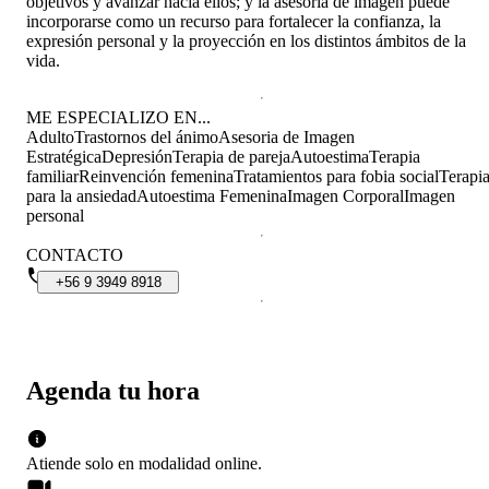
objetivos y avanzar hacia ellos; y la asesoría de imagen puede
incorporarse como un recurso para fortalecer la confianza, la
expresión personal y la proyección en los distintos ámbitos de la
vida.
ME ESPECIALIZO EN...
Adulto
Trastornos del ánimo
Asesoria de Imagen
Estratégica
Depresión
Terapia de pareja
Autoestima
Terapia
familiar
Reinvención femenina
Tratamientos para fobia social
Terapi
para la ansiedad
Autoestima Femenina
Imagen Corporal
Imagen
personal
CONTACTO
+56
9
3949
8918
Agenda tu hora
Atiende solo en
modalidad
online
.