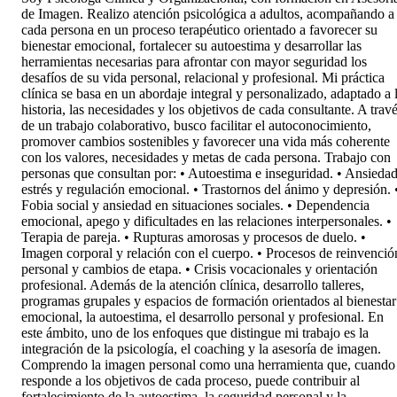
de Imagen. Realizo atención psicológica a adultos, acompañando a
cada persona en un proceso terapéutico orientado a favorecer su
bienestar emocional, fortalecer su autoestima y desarrollar las
herramientas necesarias para afrontar con mayor seguridad los
desafíos de su vida personal, relacional y profesional. Mi práctica
clínica se basa en un abordaje integral y personalizado, adaptado a 
historia, las necesidades y los objetivos de cada consultante. A trav
de un trabajo colaborativo, busco facilitar el autoconocimiento,
promover cambios sostenibles y favorecer una vida más coherente
con los valores, necesidades y metas de cada persona. Trabajo con
personas que consultan por: • Autoestima e inseguridad. • Ansiedad
estrés y regulación emocional. • Trastornos del ánimo y depresión. 
Fobia social y ansiedad en situaciones sociales. • Dependencia
emocional, apego y dificultades en las relaciones interpersonales. •
Terapia de pareja. • Rupturas amorosas y procesos de duelo. •
Imagen corporal y relación con el cuerpo. • Procesos de reinvenció
personal y cambios de etapa. • Crisis vocacionales y orientación
profesional. Además de la atención clínica, desarrollo talleres,
programas grupales y espacios de formación orientados al bienestar
emocional, la autoestima, el desarrollo personal y profesional. En
este ámbito, uno de los enfoques que distingue mi trabajo es la
integración de la psicología, el coaching y la asesoría de imagen.
Comprendo la imagen personal como una herramienta que, cuando
responde a los objetivos de cada proceso, puede contribuir al
fortalecimiento de la autoestima, la seguridad personal y la