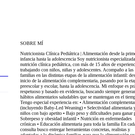
SOBRE MÍ
Nutricionista Clínica Pediátrica | Alimentación desde la prim
infancia hasta la adolescencia Soy nutricionista especializad
nutrición clínica pediátrica, con más de 15 años de experienc
trabajando con niños, niñas y adolescentes. Acompaño a las
familias en las distintas etapas de la alimentación infantil: de
inicio de la alimentación complementaria, pasando por la et
preescolar y escolar, hasta la adolescencia. Mi enfoque es pr
respetuoso y basado en evidencia, buscando siempre genera
hábitos alimentarios saludables que se mantengan en el tiem
Tengo especial experiencia en: • Alimentación complementa
(incluyendo Baby-Led Weaning) • Selectividad alimentaria 
niños con bajo apetito • Bajo peso y dificultades para ganar 
Sobrepeso y obesidad infantil • Nutrición en enfermedades
crónicas • Educación alimentaria para toda la familia En cad
consulta busco entregar herramientas concretas, realistas y
adaptadas a la dinámica familiar, para que la alimentación se