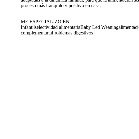
proceso más tranquilo y positivo en casa.
ME ESPECIALIZO EN...
Infantil
selectividad alimentaria
Baby Led Weaning
alimentac
complementaria
Problemas digestivos