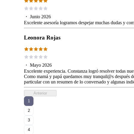
・
Junio 2026
Excelente asesoría logramos despejar muchas dudas y com
Leonora Rojas
・
Mayo 2026
Excelente experiencia. Constanza logró resolver todas nue
Como mamá y papá quedamos muy tranquil@s después de la c
particular con un resumen de lo conversado y algunas in
Anterior
1
2
3
4