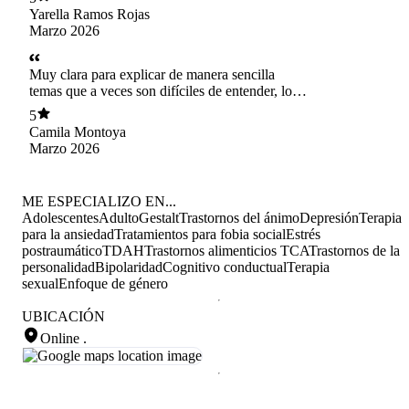
cuando no correspondía. Ese enfoque me
Yarella Ramos Rojas
permitió tomar mayor conciencia y avanzar de
Marzo 2026
manera real en mis cambios personales. En
general, considero que su atención ha sido de
gran impacto y muy efectiva en mi proceso
Muy clara para explicar de manera sencilla
terapéutico.
temas que a veces son difíciles de entender, lo
que ayuda a avanzar. Sabe sostener el espacio
5
terapéutico. Agradezco la forma cercana con la
Camila Montoya
que trabaja.
Marzo 2026
ME ESPECIALIZO EN...
Adolescentes
Adulto
Gestalt
Trastornos del ánimo
Depresión
Terapia
para la ansiedad
Tratamientos para fobia social
Estrés
postraumático
TDAH
Trastornos alimenticios TCA
Trastornos de la
personalidad
Bipolaridad
Cognitivo conductual
Terapia
sexual
Enfoque de género
UBICACIÓN
Online
.