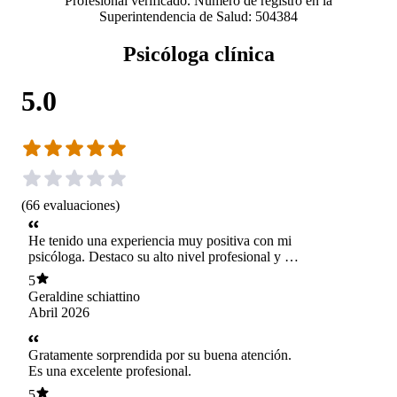
Profesional verificado. Número de registro en la
Superintendencia de Salud: 504384
Psicóloga clínica
5.0
(
66
evaluaciones
)
He tenido una experiencia muy positiva con mi
psicóloga. Destaco su alto nivel profesional y su
enfoque directo, lo que ha sido clave en mi
5
proceso. Me ha ayudado significativamente a
Geraldine schiattino
dejar conductas negativas, entregándome
Abril 2026
herramientas concretas para gestionar mis
emociones y fortalecer mis juicios de realidad.
Valoro especialmente que, en determinadas
Gratamente sorprendida por su buena atención.
ocasiones, haya sido firme en su
Es una excelente profesional.
retroalimentación, sin justificar mis conductas
5