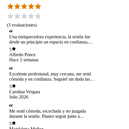
(
3
evaluaciones
)
Una enriquecedora experiencia, la sesión fue
desde un principio un espacio en confianza,
acogido, escuchado, lo necesitaba y continuaré
5
absolutamente en mi proceso de proyecto.
Alfredo Ponce
Gracias.
Hace 2 semanas
Excelente profesional, muy cercana, me sentí
cómoda y en confianza. Seguiré sin duda las
próximas sesiones, me voy muy sorprendida con
5
el resultado que logre hoy. Muchas gracias.
Carolina Vergara
Julio 2026
Me sentí cómoda, escuchada y no juzgada
durante la sesión. Planeo seguir junto a
Alejandra. Me siento mucho mejor y con nuevas
5
respuestas.
Magdalena Muñoz