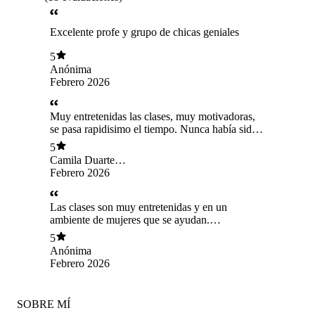
Excelente profe y grupo de chicas geniales
5
Anónima
Febrero 2026
Muy entretenidas las clases, muy motivadoras,
se pasa rapidisimo el tiempo. Nunca había sido
tan entrete (para mí) realizar ejercicio. La profe
5
está siempre muy pendiente. Recomendadas al
Camila Duarte
1000000000%
Nuñez
Febrero 2026
Las clases son muy entretenidas y en un
ambiente de mujeres que se ayudan.
Recomendada 100%
5
Anónima
Febrero 2026
SOBRE MÍ