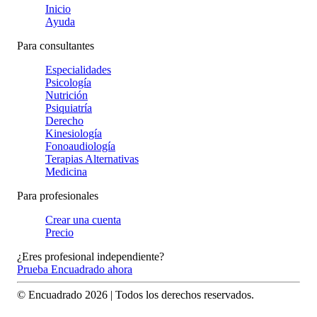
Inicio
Ayuda
Para consultantes
Especialidades
Psicología
Nutrición
Psiquiatría
Derecho
Kinesiología
Fonoaudiología
Terapias Alternativas
Medicina
Para profesionales
Crear una cuenta
Precio
¿Eres profesional independiente?
Prueba Encuadrado ahora
© Encuadrado
2026
| Todos los derechos reservados.