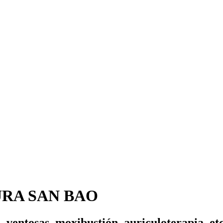
URA SAN BAO
 ventosas, moxibustión, auriculoterapia, etc