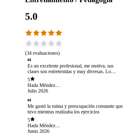
5.0
(
34
evaluaciones
)
Es un excelente profesional, me motiva, sus
clases son entretenidas y muy diversas. Lo
recomiendo cien por ciento
5
Hada Méndez
Méndez
Julio 2026
Me gustó la rutina y preocupación constante que
tuvo mientras realizaba los ejercicios
5
Hada Méndez
Méndez
Junio 2026