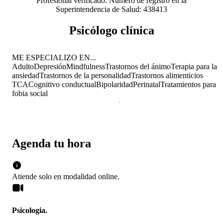
Profesional verificado. Número de registro en la
Superintendencia de Salud: 438413
Psicólogo clínica
ME ESPECIALIZO EN...
Adulto
Depresión
Mindfulness
Trastornos del ánimo
Terapia para la
ansiedad
Trastornos de la personalidad
Trastornos alimenticios
TCA
Cognitivo conductual
Bipolaridad
Perinatal
Tratamientos para
fobia social
Agenda tu hora
Atiende solo en
modalidad
online
.
Psicologia.