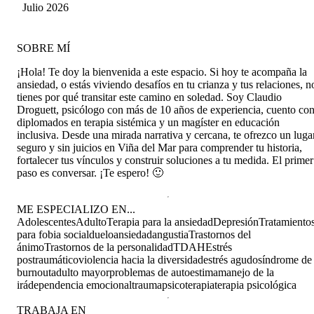
Julio 2026
SOBRE MÍ
¡Hola! Te doy la bienvenida a este espacio. Si hoy te acompaña la
ansiedad, o estás viviendo desafíos en tu crianza y tus relaciones, n
tienes por qué transitar este camino en soledad. Soy Claudio
Droguett, psicólogo con más de 10 años de experiencia, cuento co
diplomados en terapia sistémica y un magíster en educación
inclusiva. Desde una mirada narrativa y cercana, te ofrezco un luga
seguro y sin juicios en Viña del Mar para comprender tu historia,
fortalecer tus vínculos y construir soluciones a tu medida. El primer
paso es conversar. ¡Te espero! 🙂
ME ESPECIALIZO EN...
Adolescentes
Adulto
Terapia para la ansiedad
Depresión
Tratamiento
para fobia social
duelo
ansiedad
angustia
Trastornos del
ánimo
Trastornos de la personalidad
TDAH
Estrés
postraumático
violencia hacia la diversidad
estrés agudo
síndrome de
burnout
adulto mayor
problemas de autoestima
manejo de la
irá
dependencia emocional
trauma
psicoterapia
terapia psicológica
TRABAJA EN