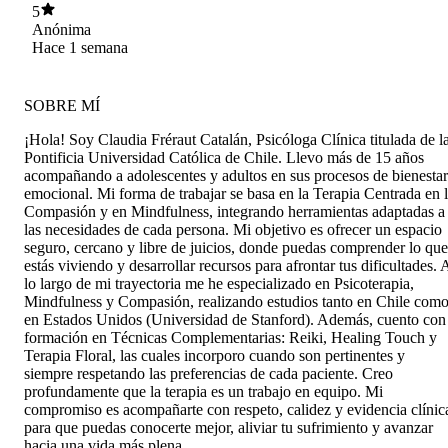
pensamientos y comportamientos. Te da
5
ejemplos prácticos que puedes aplicar en tu vida
Anónima
cotidiana. Había ido a otros psicólogos antes,
Hace 1 semana
pero nunca me explicaron tan claro como habla
Claudia. ¡Gracias!
SOBRE MÍ
¡Hola! Soy Claudia Fréraut Catalán, Psicóloga Clínica titulada de l
Pontificia Universidad Católica de Chile. Llevo más de 15 años
acompañando a adolescentes y adultos en sus procesos de bienestar
emocional. Mi forma de trabajar se basa en la Terapia Centrada en 
Compasión y en Mindfulness, integrando herramientas adaptadas a
las necesidades de cada persona. Mi objetivo es ofrecer un espacio
seguro, cercano y libre de juicios, donde puedas comprender lo que
estás viviendo y desarrollar recursos para afrontar tus dificultades. 
lo largo de mi trayectoria me he especializado en Psicoterapia,
Mindfulness y Compasión, realizando estudios tanto en Chile com
en Estados Unidos (Universidad de Stanford). Además, cuento con
formación en Técnicas Complementarias: Reiki, Healing Touch y
Terapia Floral, las cuales incorporo cuando son pertinentes y
siempre respetando las preferencias de cada paciente. Creo
profundamente que la terapia es un trabajo en equipo. Mi
compromiso es acompañarte con respeto, calidez y evidencia clínic
para que puedas conocerte mejor, aliviar tu sufrimiento y avanzar
hacia una vida más plena.