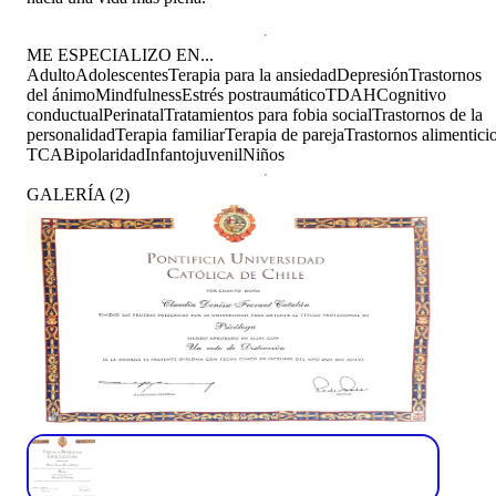
ME ESPECIALIZO EN...
Adulto
Adolescentes
Terapia para la ansiedad
Depresión
Trastornos
del ánimo
Mindfulness
Estrés postraumático
TDAH
Cognitivo
conductual
Perinatal
Tratamientos para fobia social
Trastornos de la
personalidad
Terapia familiar
Terapia de pareja
Trastornos alimentici
TCA
Bipolaridad
Infantojuvenil
Niños
GALERÍA
(
2
)