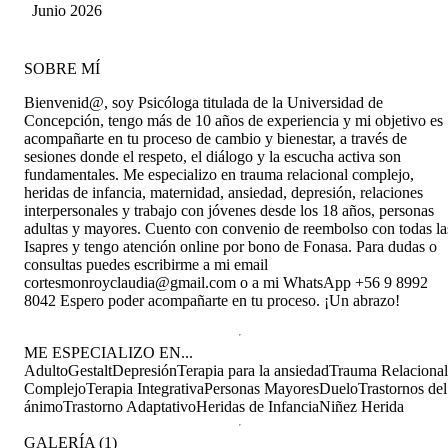
este camino. Sin duda seguiré con las sesiones.
Herrera
Junio 2026
SOBRE MÍ
Bienvenid@, soy Psicóloga titulada de la Universidad de
Concepción, tengo más de 10 años de experiencia y mi objetivo es
acompañarte en tu proceso de cambio y bienestar, a través de
sesiones donde el respeto, el diálogo y la escucha activa son
fundamentales. Me especializo en trauma relacional complejo,
heridas de infancia, maternidad, ansiedad, depresión, relaciones
interpersonales y trabajo con jóvenes desde los 18 años, personas
adultas y mayores. Cuento con convenio de reembolso con todas la
Isapres y tengo atención online por bono de Fonasa. Para dudas o
consultas puedes escribirme a mi email
cortesmonroyclaudia@gmail.com o a mi WhatsApp +56 9 8992
8042 Espero poder acompañarte en tu proceso. ¡Un abrazo!
ME ESPECIALIZO EN...
Adulto
Gestalt
Depresión
Terapia para la ansiedad
Trauma Relacional
Complejo
Terapia Integrativa
Personas Mayores
Duelo
Trastornos del
ánimo
Trastorno Adaptativo
Heridas de Infancia
Niñez Herida
GALERÍA
(
1
)