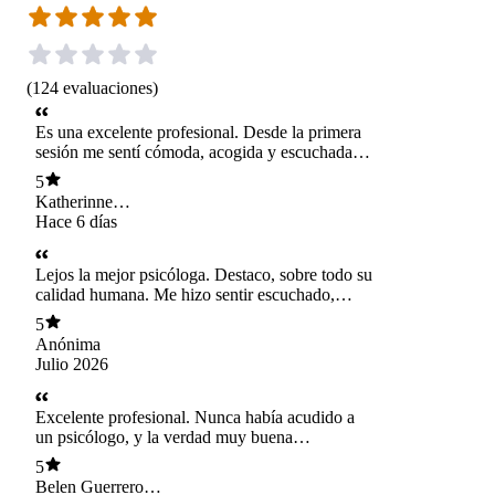
(
124
evaluaciones
)
Es una excelente profesional. Desde la primera
sesión me sentí cómoda, acogida y escuchada.
Solo agradecer su vocación en cada una de sus
5
atenciones, terminé mi terapia totalmente
Katherinne
satisfecha y feliz de haber logrado mis objetivos
Troncoso Retamal
Hace 6 días
con su compañía y guía.
Lejos la mejor psicóloga. Destaco, sobre todo su
calidad humana. Me hizo sentir escuchado,
comprendido y acompañado en un momento
5
muy difícil de mi vida, cuando sentía que no
Anónima
había salida. Su empatía y profesionalismo
Julio 2026
marcaron una gran diferencia. La recomiendo al
100%.
Excelente profesional. Nunca había acudido a
un psicólogo, y la verdad muy buena
experiencia, me sentí en confianza, escuchada y
5
lo mejor es que me guío para seguir continuando
Belen Guerrero