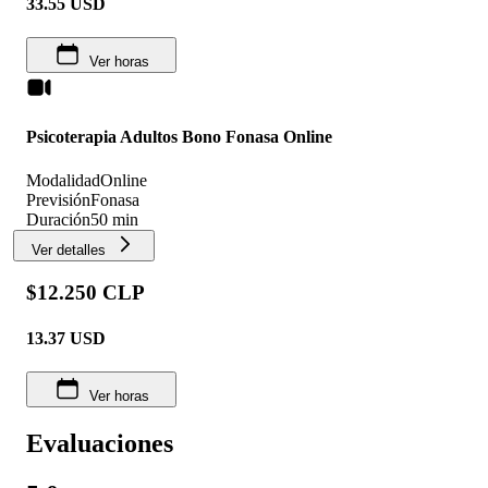
33.55
USD
Ver horas
Psicoterapia Adultos Bono Fonasa Online
Modalidad
Online
Previsión
Fonasa
Duración
50 min
Ver detalles
$12.250 CLP
13.37
USD
Ver horas
Evaluaciones