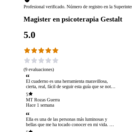
Profesional verificado. Número de registro en la Superin
Magister en psicoterapia Gestalt
5.0
(
9
evaluaciones
)
El cuaderno es una herramienta maravillosa,
cierta, real, fácil de seguir esta guía que se nota
fue realizada con dedicación, conocimiento y
5
amor.
MT Rozas Guerra
Hace 1 semana
Ella es una de las personas más luminosas y
bellas que me ha tocado conocer en mi vida. La
mejor ❤️