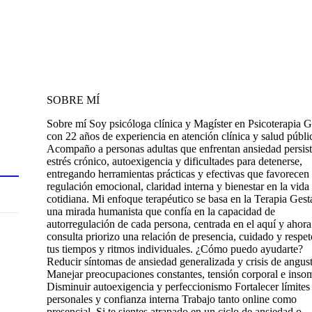
SOBRE MÍ
Sobre mí Soy psicóloga clínica y Magíster en Psicoterapia G
con 22 años de experiencia en atención clínica y salud públi
Acompaño a personas adultas que enfrentan ansiedad persist
estrés crónico, autoexigencia y dificultades para detenerse,
entregando herramientas prácticas y efectivas que favorecen
regulación emocional, claridad interna y bienestar en la vida
cotidiana. Mi enfoque terapéutico se basa en la Terapia Gesta
una mirada humanista que confía en la capacidad de
autorregulación de cada persona, centrada en el aquí y ahora
consulta priorizo una relación de presencia, cuidado y respet
tus tiempos y ritmos individuales. ¿Cómo puedo ayudarte?
Reducir síntomas de ansiedad generalizada y crisis de angust
Manejar preocupaciones constantes, tensión corporal e inso
Disminuir autoexigencia y perfeccionismo Fortalecer límites
personales y confianza interna Trabajo tanto online como
presencial. Si te sientes atrapado en un ciclo de ansiedad o