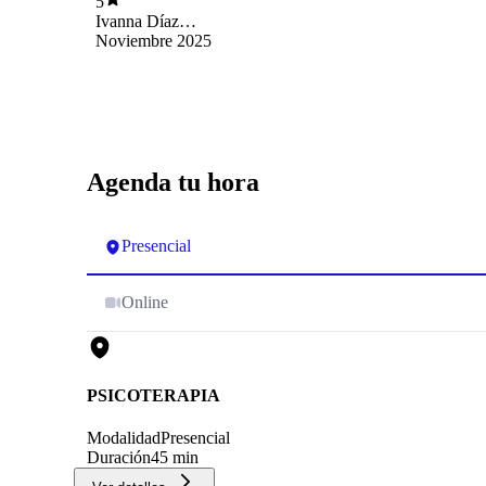
5
Ivanna Díaz
Johnson
Noviembre 2025
Agenda tu hora
Presencial
Online
PSICOTERAPIA
Modalidad
Presencial
Duración
45 min