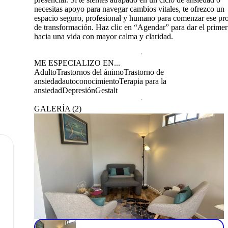
necesitas apoyo para navegar cambios vitales, te ofrezco un
espacio seguro, profesional y humano para comenzar ese pr
de transformación. Haz clic en “Agendar” para dar el primer
hacia una vida con mayor calma y claridad.
ME ESPECIALIZO EN...
Adulto
Trastornos del ánimo
Trastorno de
ansiedad
autoconocimiento
Terapia para la
ansiedad
Depresión
Gestalt
GALERÍA
(
2
)