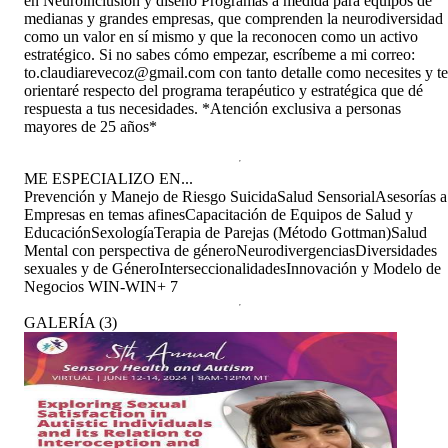
en Neuroinclusión y diseñó Programas a medida para equipos de
medianas y grandes empresas, que comprenden la neurodiversidad
como un valor en sí mismo y que la reconocen como un activo
estratégico. Si no sabes cómo empezar, escríbeme a mi correo:
to.claudiarevecoz@gmail.com con tanto detalle como necesites y te
orientaré respecto del programa terapéutico y estratégica que dé
respuesta a tus necesidades. *Atención exclusiva a personas
mayores de 25 años*
ME ESPECIALIZO EN...
Prevención y Manejo de Riesgo Suicida
Salud Sensorial
Asesorías a
Empresas en temas afines
Capacitación de Equipos de Salud y
Educación
Sexología
Terapia de Parejas (Método Gottman)
Salud
Mental con perspectiva de género
Neurodivergencias
Diversidades
sexuales y de Género
Interseccionalidades
Innovación y Modelo de
Negocios WIN-WIN
+
7
GALERÍA
(
3
)