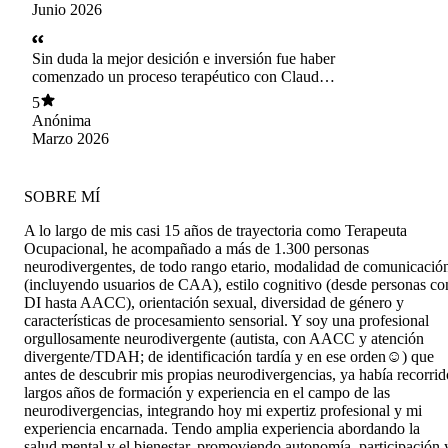
los objetivos que planteamos en el proceso.
Briceño
Junio 2026
Kannegiesser
Sin duda la mejor desición e inversión fue haber
comenzado un proceso terapéutico con Claudia.
Me cambió la vida :)
5
Anónima
Marzo 2026
SOBRE MÍ
A lo largo de mis casi 15 años de trayectoria como Terapeuta
Ocupacional, he acompañado a más de 1.300 personas
neurodivergentes, de todo rango etario, modalidad de comunicació
(incluyendo usuarios de CAA), estilo cognitivo (desde personas co
DI hasta AACC), orientación sexual, diversidad de género y
características de procesamiento sensorial. Y soy una profesional
orgullosamente neurodivergente (autista, con AACC y atención
divergente/TDAH; de identificación tardía y en ese orden☺️) que
antes de descubrir mis propias neurodivergencias, ya había recorrid
largos años de formación y experiencia en el campo de las
neurodivergencias, integrando hoy mi expertiz profesional y mi
experiencia encarnada. Tendo amplia experiencia abordando la
salud mental y el bienestar, promoviendo autonomía, participación 