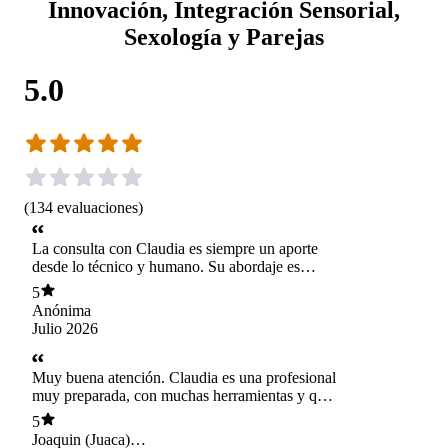
Innovación, Integración Sensorial,
Sexología y Parejas
5.0
(
134
evaluaciones
)
La consulta con Claudia es siempre un aporte
desde lo técnico y humano. Su abordaje es
completamente personalizado, más allá de un
5
diagnóstico ella entrega herramientas para
Anónima
mejorar calidad de vida
Julio 2026
Muy buena atención. Claudia es una profesional
muy preparada, con muchas herramientas y que
establece relaciones terapéuticas llenas de
5
cuidado, compasión y sumamente efectivas para
Joaquin (Juaca)