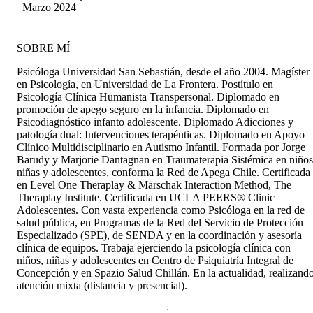
Pasmiño Zambrano
Marzo 2024
SOBRE MÍ
Psicóloga Universidad San Sebastián, desde el año 2004. Magíster
en Psicología, en Universidad de La Frontera. Postítulo en
Psicología Clínica Humanista Transpersonal. Diplomado en
promoción de apego seguro en la infancia. Diplomado en
Psicodiagnóstico infanto adolescente. Diplomado Adicciones y
patología dual: Intervenciones terapéuticas. Diplomado en Apoyo
Clínico Multidisciplinario en Autismo Infantil. Formada por Jorge
Barudy y Marjorie Dantagnan en Traumaterapia Sistémica en niños
niñas y adolescentes, conforma la Red de Apega Chile. Certificada
en Level One Theraplay & Marschak Interaction Method, The
Theraplay Institute. Certificada en UCLA PEERS® Clinic
Adolescentes. Con vasta experiencia como Psicóloga en la red de
salud pública, en Programas de la Red del Servicio de Protección
Especializado (SPE), de SENDA y en la coordinación y asesoría
clínica de equipos. Trabaja ejerciendo la psicología clínica con
niños, niñas y adolescentes en Centro de Psiquiatría Integral de
Concepción y en Spazio Salud Chillán. En la actualidad, realizand
atención mixta (distancia y presencial).