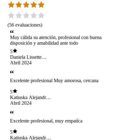
(
56
evaluaciones
)
Muy cálida su atención, profesional con buena
disposición y amabilidad ante todo
5
Daniela Lissette
Sepúlveda Sánchez
Abril 2024
Excelente profesional Muy amorosa, cercana
5
Katiuska Alejandra
Pasmiño Zambrano
Abril 2024
Excelente profesional, muy empatíca
5
Katiuska Alejandra