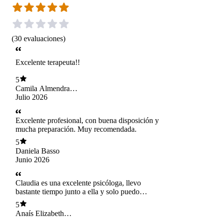
(
30
evaluaciones
)
Excelente terapeuta!!
5
Camila Almendras
Zapata
Julio 2026
Excelente profesional, con buena disposición y
mucha preparación. Muy recomendada.
5
Daniela Basso
Junio 2026
Claudia es una excelente psicóloga, llevo
bastante tiempo junto a ella y solo puedo
agradecerle profundamente por su guía y
5
acompañamiento en mi proceso de terapia, me
Anaís Elizabeth