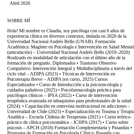
ha ayudado a entenderme con cuidado y
Huaracán Aguilera
Abril 2026
respeto. Es una persona muy humana, cercana y
amable, quien siempre atiende a lo que ocurre
en sesión y es capaz de poder dar claridad
SOBRE MÍ
respecto a lo que a uno le ocurre de manera muy
asertiva. Su vocación y compromiso es algo que
Hola! Mi nombre es Claudia, soy psicóloga con casi 6 años de
destaco de ella, por lo que siempre que puedo la
experiencia clínica en diversos contextos, titulada en 2020 de la
recomiendo! Gracias infinitas Claudia!!
Universidad Nacional Andrés Bello (UNAB). Formación
Académica: Magíster en Psicología e Intervención en Salud Mental
(articulación) – Universidad Nacional Andrés Bello (2019–2020)
Realizado en modalidad de articulación con el último año de la
formación de pregrado. Diplomados • Trastorno Obsesivo
Compulsivo: Intervención Integral y Multidisciplinaria a través del
ciclo vital – ADIPA (2023) • Técnicas de Intervención en
Psicoterapia Breve – ADIPA (en curso, 2025) Cursos
Especializados • Curso de Introducción a la psicooncología y
cuidados paliativos (2025) • Psicofarmacología práctica para
psicólogos clínicos – IPSA (2022) • Curso de intervención
terapéutica avanzada en tabaquismo para profesionales de la salud
(2024). • Capacitación en entrevista motivacional en adicciones –
Universidad de Chile (2023) • Especialización en Trauma y Terapi
Analítica – Escuela Chilena de Terapeutas (2021) • Curso teórico-
práctico de clínica psicosomática – ICHPA (2017) • Curso sobre
psicosis – APCH (2018) Formación Complementaria y Pasantías •
Programa de Formación en Psicología Clínica: Pasantía con