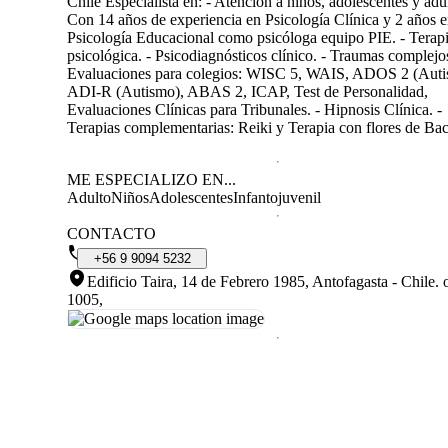
Chile Especialista en: - Atención a niños, adolescentes y adu
Con 14 años de experiencia en Psicología Clínica y 2 años 
Psicología Educacional como psicóloga equipo PIE. - Terap
psicológica. - Psicodiagnósticos clínico. - Traumas complejos
Evaluaciones para colegios: WISC 5, WAIS, ADOS 2 (Auti
ADI-R (Autismo), ABAS 2, ICAP, Test de Personalidad,
Evaluaciones Clínicas para Tribunales. - Hipnosis Clínica. -
Terapias complementarias: Reiki y Terapia con flores de Ba
ME ESPECIALIZO EN...
Adulto
Niños
Adolescentes
Infantojuvenil
CONTACTO
+56
9
9094
5232
Edificio Taira, 14 de Febrero 1985, Antofagasta - Chile
.
1005,