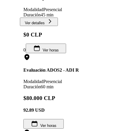
Modalidad
Presencial
Duración
45 min
Ver detalles
$0 CLP
0
Ver horas
Evaluación ADOS2 - ADI R
Modalidad
Presencial
Duración
60 min
$80.000 CLP
92.89
USD
Ver horas