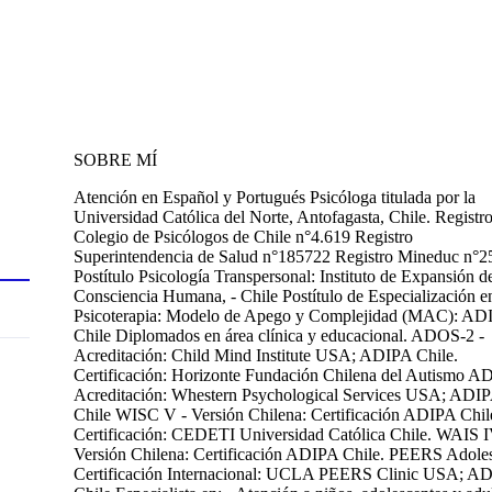
SOBRE MÍ
Atención en Español y Portugués Psicóloga titulada por la
Universidad Católica del Norte, Antofagasta, Chile. Registr
Colegio de Psicólogos de Chile n°4.619 Registro
Superintendencia de Salud n°185722 Registro Mineduc n°
Postítulo Psicología Transpersonal: Instituto de Expansión de
Consciencia Humana, - Chile Postítulo de Especialización e
Psicoterapia: Modelo de Apego y Complejidad (MAC): AD
Chile Diplomados en área clínica y educacional. ADOS-2 -
Acreditación: Child Mind Institute USA; ADIPA Chile.
Certificación: Horizonte Fundación Chilena del Autismo AD
Acreditación: Whestern Psychological Services USA; ADI
Chile WISC V - Versión Chilena: Certificación ADIPA Chil
Certificación: CEDETI Universidad Católica Chile. WAIS I
Versión Chilena: Certificación ADIPA Chile. PEERS Adoles
Certificación Internacional: UCLA PEERS Clinic USA; A