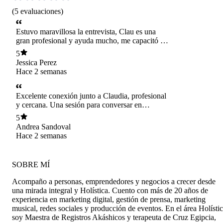
(
5
evaluaciones
)
Estuvo maravillosa la entrevista, Clau es una
gran profesional y ayuda mucho, me capacitó en
todo lo que fue la edición de la publicación
5
Jessica Perez
Hace 2 semanas
Excelente conexión junto a Claudia, profesional
y cercana. Una sesión para conversar en
confianza y poder dar a conocer mi experiencia
5
personal en relación a mi participación en
Andrea Sandoval
Kunudatos. Feliz de poder ser parte de tu
Hace 2 semanas
comunidad Claudia.
SOBRE MÍ
Acompaño a personas, emprendedores y negocios a crecer desde
una mirada integral y Holística. Cuento con más de 20 años de
experiencia en marketing digital, gestión de prensa, marketing
musical, redes sociales y producción de eventos. En el área Holísti
soy Maestra de Registros Akáshicos y terapeuta de Cruz Egipcia,