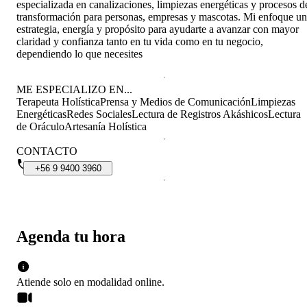
especializada en canalizaciones, limpiezas energéticas y procesos d
transformación para personas, empresas y mascotas. Mi enfoque u
estrategia, energía y propósito para ayudarte a avanzar con mayor
claridad y confianza tanto en tu vida como en tu negocio,
dependiendo lo que necesites
ME ESPECIALIZO EN...
Terapeuta Holística
Prensa y Medios de Comunicación
Limpiezas
Energéticas
Redes Sociales
Lectura de Registros Akáshicos
Lectura
de Oráculo
Artesanía Holística
CONTACTO
+56
9
9400
3960
Agenda tu hora
Atiende solo en
modalidad
online
.