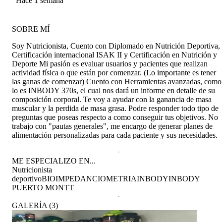
MONTIEL KEMP
Hace 1 semana
SOBRE MÍ
Soy Nutricionista, Cuento con Diplomado en Nutrición Deportiva,
Certificación internacional ISAK II y Certificación en Nutrición y
Deporte Mi pasión es evaluar usuarios y pacientes que realizan
actividad física o que están por comenzar. (Lo importante es tener
las ganas de comenzar) Cuento con Herramientas avanzadas, como
lo es INBODY 370s, el cual nos dará un informe en detalle de su
composición corporal. Te voy a ayudar con la ganancia de masa
muscular y la perdida de masa grasa. Podre responder todo tipo de
preguntas que poseas respecto a como conseguir tus objetivos. No
trabajo con "pautas generales", me encargo de generar planes de
alimentación personalizadas para cada paciente y sus necesidades.
ME ESPECIALIZO EN...
Nutricionista
deportivo
BIOIMPEDANCIOMETRIA
INBODY
INBODY
PUERTO MONTT
GALERÍA
(
3
)