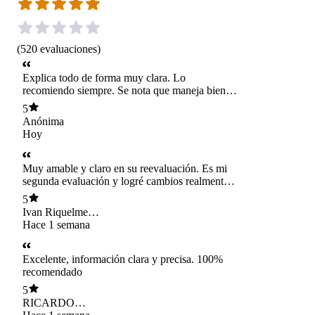
(
520
evaluaciones
)
Explica todo de forma muy clara. Lo
recomiendo siempre. Se nota que maneja bien el
tema de la nutrición deportiva
5
Anónima
Hoy
Muy amable y claro en su reevaluación. Es mi
segunda evaluación y logré cambios realmente
significativos con su asesoría
5
Ivan Riquelme
franco
Hace 1 semana
Excelente, información clara y precisa. 100%
recomendado
5
RICARDO