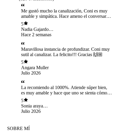
Me gustó mucho la canalización, Coni es muy
amable y simpática. Hace ameno el conversar
con ella y se da a entender totalmente.
5
Nadia Gajardo
Valdés
Hace 2 semanas
Maravillosa instancia de profundizar. Coni muy
sutil al canalizar. La felicito!!! Gracias 🙌🏼
5
Angara Muller
Julio 2026
La recomiendo al 1000%. Atiende súper bien,
es muy amable y hace que uno se sienta cómoda
y en confianza desde el primer momento.
5
Sonia araya
maluenda
Julio 2026
SOBRE MÍ