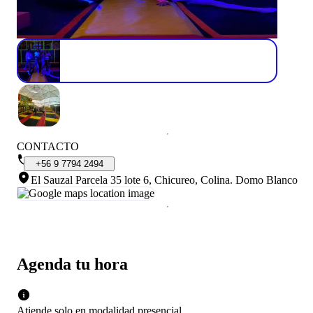
CONTACTO
+56
9
7794
2494
El Sauzal Parcela 35 lote 6, Chicureo, Colina
.
Domo Blanco
Agenda tu hora
Atiende solo en
modalidad
presencial
.