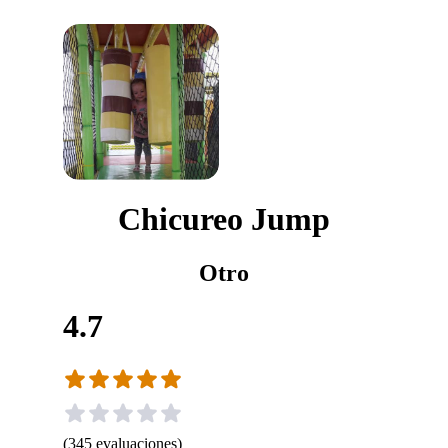
Chicureo Jump
Otro
4.7
(
345
evaluaciones
)