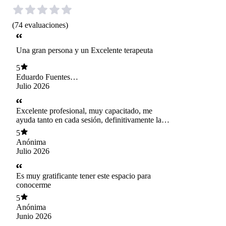
(
74
evaluaciones
)
Una gran persona y un Excelente terapeuta
5
Eduardo Fuentes
Luna
Julio 2026
Excelente profesional, muy capacitado, me
ayuda tanto en cada sesión, definitivamente la
mejor decisión buscar su guía terapéutica. Lo
5
recomiendo totalmente!!!!
Anónima
Julio 2026
Es muy gratificante tener este espacio para
conocerme
5
Anónima
Junio 2026