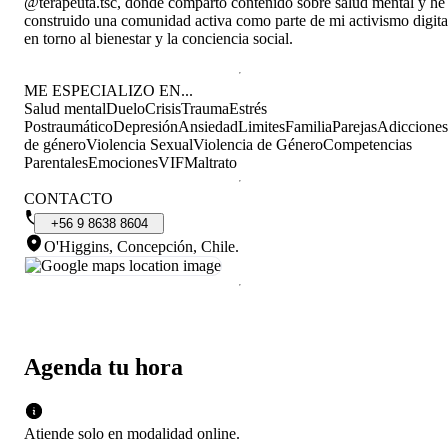
@terapeuta.tsc, donde comparto contenido sobre salud mental y he
construido una comunidad activa como parte de mi activismo digita
en torno al bienestar y la conciencia social.
ME ESPECIALIZO EN...
Salud mental
Duelo
Crisis
Trauma
Estrés
Postraumático
Depresión
Ansiedad
Limites
Familia
Parejas
Adicciones
de género
Violencia Sexual
Violencia de Género
Competencias
Parentales
Emociones
VIF
Maltrato
CONTACTO
+56
9
8638
8604
O'Higgins, Concepción, Chile
.
Agenda tu hora
Atiende solo en
modalidad
online
.