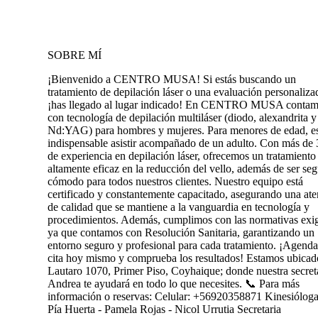
SOBRE MÍ
¡Bienvenido a CENTRO MUSA! Si estás buscando un
tratamiento de depilación láser o una evaluación personaliza
¡has llegado al lugar indicado! En CENTRO MUSA conta
con tecnología de depilación multiláser (diodo, alexandrita y
Nd:YAG) para hombres y mujeres. Para menores de edad, e
indispensable asistir acompañado de un adulto. Con más de 
de experiencia en depilación láser, ofrecemos un tratamiento
altamente eficaz en la reducción del vello, además de ser se
cómodo para todos nuestros clientes. Nuestro equipo está
certificado y constantemente capacitado, asegurando una at
de calidad que se mantiene a la vanguardia en tecnología y
procedimientos. Además, cumplimos con las normativas exig
ya que contamos con Resolución Sanitaria, garantizando un
entorno seguro y profesional para cada tratamiento. ¡Agenda
cita hoy mismo y comprueba los resultados! Estamos ubicad
Lautaro 1070, Primer Piso, Coyhaique; donde nuestra secret
Andrea te ayudará en todo lo que necesites. 📞 Para más
información o reservas: Celular: +56920358871 Kinesióloga
Pía Huerta - Pamela Rojas - Nicol Urrutia Secretaria