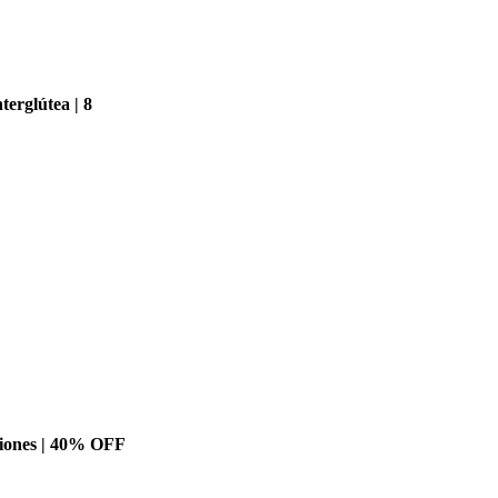
erglútea | 8
siones | 40% OFF