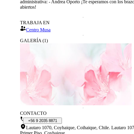
administrativa: - Andrea Oporto ¡Te esperamos con los braz
abiertos!
TRABAJA EN
Centro Musa
GALERÍA
(
1
)
CONTACTO
+56
9
2035
8871
Lautaro 1070, Coyhaique, Coihaique, Chile
.
Lautaro 107
Primer Piso. Coyhaique