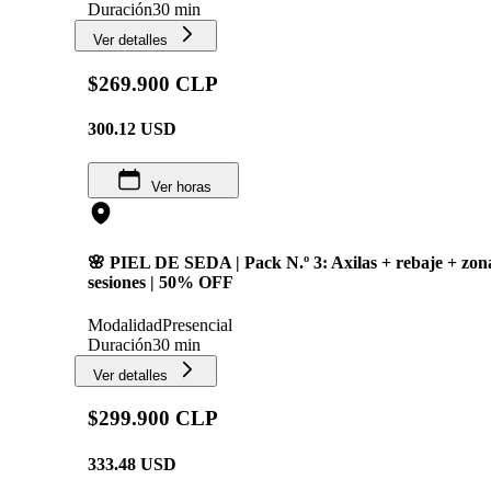
Duración
30 min
Ver detalles
$269.900 CLP
300.12
USD
Ver horas
🌸 PIEL DE SEDA | Pack N.º 3: Axilas + rebaje + zona 
sesiones | 50% OFF
Modalidad
Presencial
Duración
30 min
Ver detalles
$299.900 CLP
333.48
USD