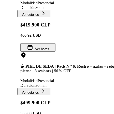
Modalidad
Presencial
Duración
30 min
Ver detalles
$419.900 CLP
466.92
USD
Ver horas
🌸 PIEL DE SEDA | Pack N.º 6: Rostro + axilas + reb
pierna | 8 sesiones | 50% OFF
Modalidad
Presencial
Duración
30 min
Ver detalles
$499.900 CLP
555.88
USD