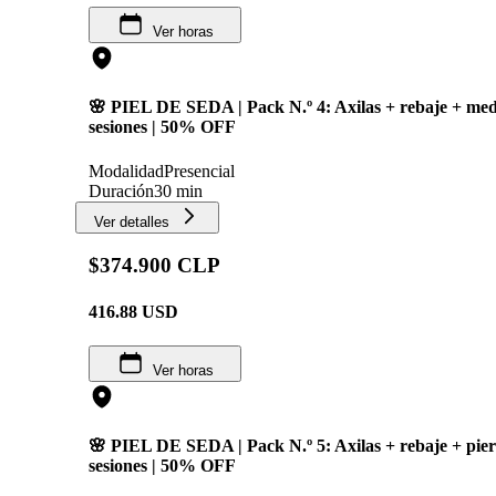
Ver horas
🌸 PIEL DE SEDA | Pack N.º 4: Axilas + rebaje + medi
sesiones | 50% OFF
Modalidad
Presencial
Duración
30 min
Ver detalles
$374.900 CLP
416.88
USD
Ver horas
🌸 PIEL DE SEDA | Pack N.º 5: Axilas + rebaje + pier
sesiones | 50% OFF