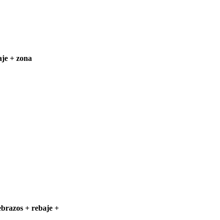
aje + zona
brazos + rebaje +