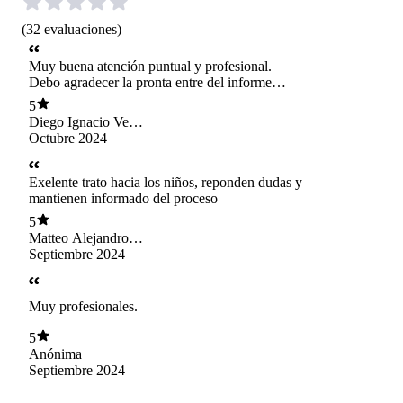
(
32
evaluaciones
)
Muy buena atención puntual y profesional.
Debo agradecer la pronta entre del informe
solicitado. Gracias.
5
Diego Ignacio Vega
Espinace
Octubre 2024
Exelente trato hacia los niños, reponden dudas y
mantienen informado del proceso
5
Matteo Alejandro
Martin Ulloa
Septiembre 2024
Muy profesionales.
5
Anónima
Septiembre 2024